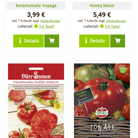
Reisetomate Voyage
Honey Moon
3,99 €
5,49 €
inkl. 7 % MwSt. zzgl.
Versandkosten
inkl. 7 % MwSt. zzgl.
Versandkosten
Lieferzeit:
3-4 Tage*
Lieferzeit:
3-4 Tage*
Details
Details