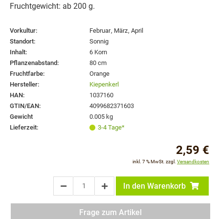
Fruchtgewicht: ab 200 g.
Vorkultur:
Februar
,
März
,
April
Standort:
Sonnig
Inhalt:
6 Korn
Pflanzenabstand:
80 cm
Fruchtfarbe:
Orange
Hersteller:
Kiepenkerl
HAN:
1037160
GTIN/EAN:
4099682371603
Gewicht
0.005 kg
Lieferzeit:
3-4 Tage*
2,59 €
inkl. 7 % MwSt. zzgl.
Versandkosten
In den Warenkorb
Frage zum Artikel