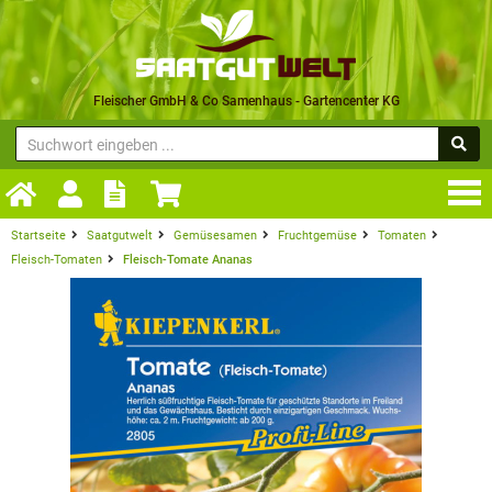
Fleischer GmbH & Co Samenhaus - Gartencenter KG
Startseite
Saatgutwelt
Gemüsesamen
Fruchtgemüse
Tomaten
Fleisch-Tomaten
Fleisch-Tomate Ananas