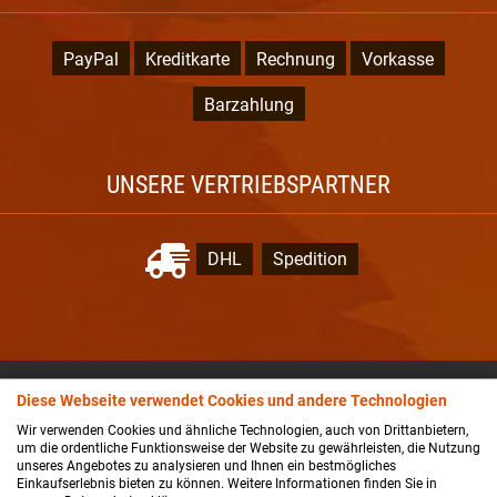
PayPal
Kreditkarte
Rechnung
Vorkasse
Barzahlung
UNSERE VERTRIEBSPARTNER
DHL
Spedition
NEWSLETTER-ANMELDUNG
Diese Webseite verwendet Cookies und andere Technologien
Wir verwenden Cookies und ähnliche Technologien, auch von Drittanbietern,
um die ordentliche Funktionsweise der Website zu gewährleisten, die Nutzung
unseres Angebotes zu analysieren und Ihnen ein bestmögliches
Einkaufserlebnis bieten zu können. Weitere Informationen finden Sie in
Der Newsletter kann jederzeit hier oder in Ihrem Kundenkonto