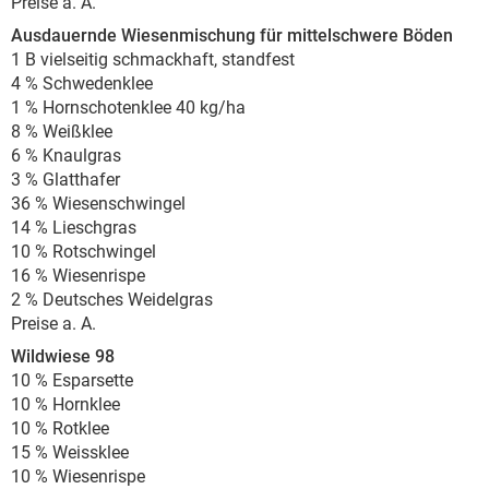
Preise a. A.
Ausdauernde Wiesenmischung für mittelschwere Böden
1 B vielseitig schmackhaft, standfest
4 % Schwedenklee
1 % Hornschotenklee 40 kg/ha
8 % Weißklee
6 % Knaulgras
3 % Glatthafer
36 % Wiesenschwingel
14 % Lieschgras
10 % Rotschwingel
16 % Wiesenrispe
2 % Deutsches Weidelgras
Preise a. A.
Wildwiese 98
10 % Esparsette
10 % Hornklee
10 % Rotklee
15 % Weissklee
10 % Wiesenrispe