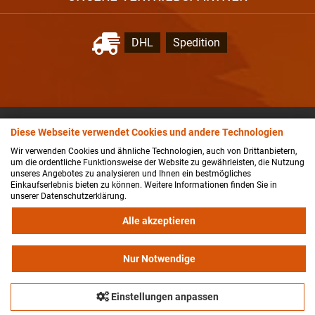
DHL
Spedition
NEWSLETTER-ANMELDUNG
Diese Webseite verwendet Cookies und andere Technologien
Wir verwenden Cookies und ähnliche Technologien, auch von Drittanbietern,
um die ordentliche Funktionsweise der Website zu gewährleisten, die Nutzung
unseres Angebotes zu analysieren und Ihnen ein bestmögliches
Einkaufserlebnis bieten zu können. Weitere Informationen finden Sie in
Der Newsletter kann jederzeit hier oder in Ihrem Kundenkonto
unserer Datenschutzerklärung.
abbestellt werden.
Alle akzeptieren
Nur Notwendige
Einstellungen anpassen
© 2026 Fleischer GmbH & Co, Samenhaus - Gartencenter KG |
© design by karsta.de