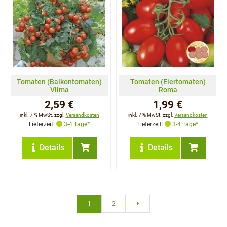
Tomaten (Balkontomaten)
Tomaten (Eiertomaten)
Vilma
Roma
2,59 €
1,99 €
inkl. 7 % MwSt. zzgl.
Versandkosten
inkl. 7 % MwSt. zzgl.
Versandkosten
Lieferzeit:
3-4 Tage*
Lieferzeit:
3-4 Tage*
Details
Details
1
2