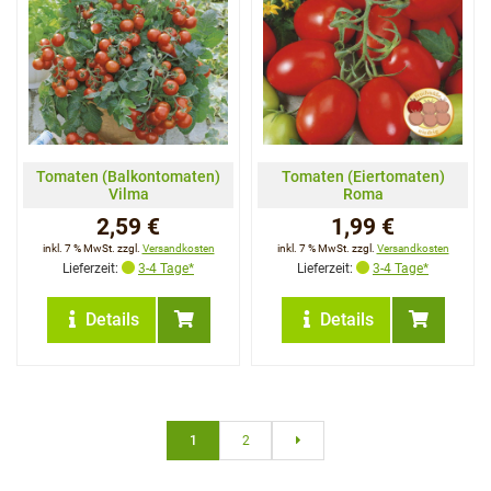
Tomaten (Balkontomaten)
Tomaten (Eiertomaten)
Vilma
Roma
2,59 €
1,99 €
inkl. 7 % MwSt. zzgl.
Versandkosten
inkl. 7 % MwSt. zzgl.
Versandkosten
Lieferzeit:
3-4 Tage*
Lieferzeit:
3-4 Tage*
Details
Details
1
2